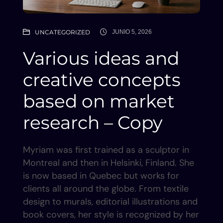
UNCATEGORIZED
JUNIO 5, 2026
Various ideas and
creative concepts
based on market
research – Copy
Myriam was first trained as a sculptor in
Montreal and then in Helsinki, Finland. She
is now based in Quebec but works for
clients all around the globe. From textile
design to murals, editorial illustrations and
book covers, her style is recognized by her