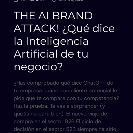
THE AI BRAND
ATTACK! ¿Qué dice
la Inteligencia
Artificial de tu
negocio?
¿Has comprobado qué dice ChatGPT de
tu empresa cuando un cliente potencial le
pide que te compare con tu competencia?
Haz la prueba. Te vas a sorprender (y
quizás no para bien). El nuevo viaje de
compra en el sector B2B El ciclo de
decisión en el sector B2B siempre ha sido