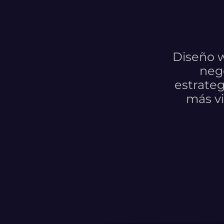
Diseño w
nego
estrateg
más vi