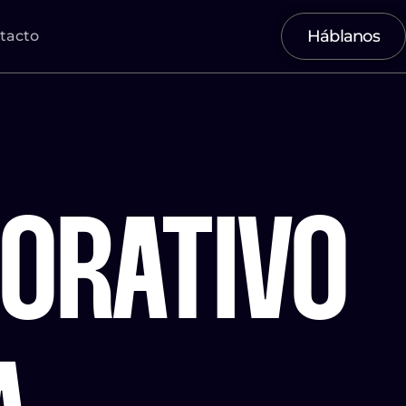
Háblanos
tacto
Háblanos
ORATIVO